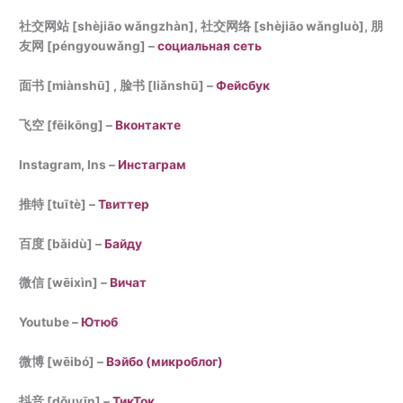
社交网站 [shèjiāo wǎngzhàn], 社交网络 [shèjiāo wǎngluò],
朋
友网
[péngyouwǎng] –
социальная сеть
面书 [miànshū] , 脸书 [liǎnshū] –
Фейсбук
飞空 [fēikōng] –
Вконтакте
Instagram, Ins –
Инстаграм
推特 [tuītè] –
Твиттер
百度 [bǎidù] –
Байду
微信 [wēixìn] –
Вичат
Youtube –
Ютюб
微博 [wēibó] –
Вэйбо (микроблог)
抖音 [dǒuyīn] –
ТикТок