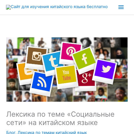
Перейти
Глав
к
содержимому
мен
Лексика по теме «Социальные
сети» на китайском языке
Блог
,
Лексика по темам китайский язык