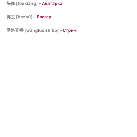
头像 [tóuxiàng] –
Аватарка
博主 [bózhǔ] –
Блогер
网络直播 [wǎngluò zhíbō] –
Стрим