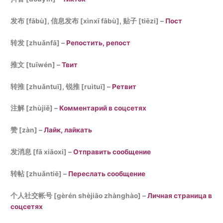
发布 [fābù], 信息发布 [xìnxī fābù], 贴子 [tiēzi] –
Пост
转发 [zhuǎnfā] –
Репостить, репост
推文 [tuīwén] –
Твит
转推 [zhuǎntuī], 锐推 [ruìtuī] –
Ретвит
注解 [zhùjiě] –
Комментарий в соцсетях
赞 [zàn] –
Лайк, лайкать
发消息 [fā xiāoxi] –
Отправить сообщение
转帖 [zhuǎntiē] –
Переслать сообщение
个人社交帐号 [gèrén shèjiāo zhànghào] –
Личная страница в
соцсетях