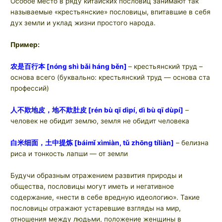
Особое место в ряду китайских пословиц занимают так
называемые «крестьянские» пословицы, впитавшие в себя
дух земли и уклад жизни простого народа.
Пример:
农是百行本 [nóng shì bǎi háng běn]
– крестьянский труд –
основа всего (буквально: крестьянский труд — основа ста
профессий)
人不欺地皮，地不欺肚皮
[rén bù qī dìpí, dì bù qī dùpí]
–
человек не обидит землю, земля не обидит человека
白米细面，土中提炼
[báimǐ xìmiàn, tǔ zhōng tíliàn]
– белизна
риса и тонкость лапши — от земли
Будучи образным отражением развития природы и
общества, пословицы могут иметь и негативное
содержание, «нести в себе вредную идеологию». Такие
пословицы отражают устаревшие взгляды на мир,
отношения между людьми, положение женщины в