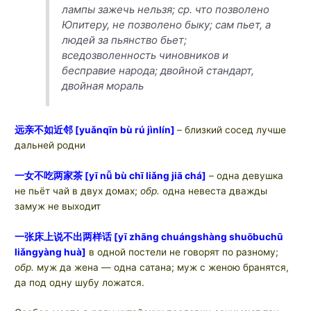
лампы зажечь нельзя;
ср.
что позволено
Юпитеру, не позволено быку; сам пьет, а
людей за пьянство бьет;
вседозволенность чиновников и
бесправие народа; двойной стандарт,
двойная мораль
远亲不如近邻
[yuǎnqīn bù rú jìnlín]
– близкий сосед лучше
дальней родни
一女不吃两家茶
[yī nǚ bù chī liǎng jiā chá]
– одна девушка
не пьёт чай в двух домах;
обр.
одна невеста дважды
замуж не выходит
一张床上说不出两样话
[yī zhāng chuángshàng shuōbuchū
liǎngyàng huà]
в одной постели не говорят по разному;
обр.
муж да жена — одна сатана; муж с женою бранятся,
да под одну шубу ложатся.