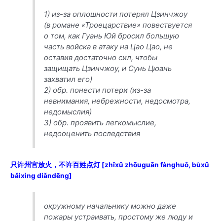
1) из-за оплошности потерял Цзинчжоу
(
в романе «Троецарствие» повествуется
о том, как Гуань Юй бросил большую
часть войска в атаку на Цао Цао, не
оставив достаточно сил, чтобы
защищать Цзинчжоу, и Сунь Цюань
захватил его
)
2)
обр.
понести потери (из-за
невнимания, небрежности, недосмотра,
недомыслия)
3)
обр.
проявить легкомыслие,
недооценить последствия
只许州官放火，不许百姓点灯
[zhǐxǔ zhōuguān fànghuǒ, bùxǔ
bǎixìng diǎndēng]
окружному начальнику можно даже
пожары устраивать, простому же люду и