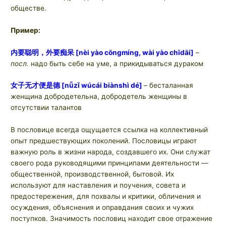
обществе.
Пример:
内要聪明，外要痴呆
[nèi yào cōngmíng, wài yào chīdāi]
–
посл.
надо быть себе на уме, а прикидываться дураком
女子无才便是德
[nǚzǐ wúcái biànshì dé]
– бесталанная
женщина добродетельна, добродетель женщины в
отсутствии талантов
В пословице всегда ощущается ссылка на коллективный
опыт предшествующих поколений. Пословицы играют
важную роль в жизни народа, создавшего их. Они служат
своего рода руководящими принципами деятельности —
общественной, производственной, бытовой. Их
используют для наставления и поучения, совета и
предостережения, для похвалы и критики, обличения и
осуждения, объяснения и оправдания своих и чужих
поступков. Значимость пословиц находит свое отражение