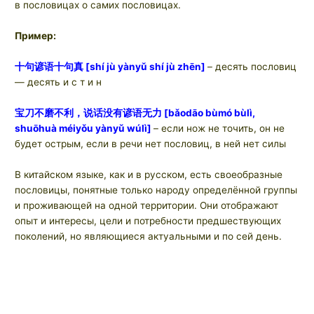
в пословицах о самих пословицах.
Пример:
十句谚语十句真
[shí jù yànyǔ shí jù zhēn]
– десять пословиц
— десять и с т и н
宝刀不磨不利，说话没有谚语无力
[bǎodāo bùmó bùlì,
shuōhuà méiyǒu yànyǔ wúlì]
– если нож не точить, он не
будет острым, если в речи нет пословиц, в ней нет силы
В китайском языке, как и в русском, есть своеобразные
пословицы, понятные только народу определённой группы
и проживающей на одной территории. Они отображают
опыт и интересы, цели и потребности предшествующих
поколений, но являющиеся актуальными и по сей день.