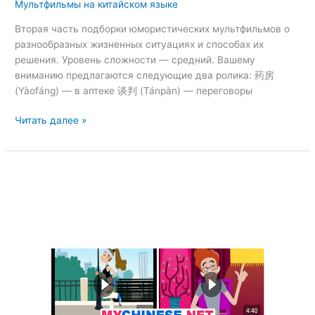
Мультфильмы на китайском языке
Вторая часть подборки юмористических мультфильмов о
разнообразных жизненных ситуациях и способах их
решения. Уровень сложности — средний. Вашему
вниманию предлагаются следующие два ролика: 药房
(Yàofáng) — в аптеке 谈判 (Tánpàn) — переговоры
Читать далее »
Учим
китайский
с
удовольствием
(轻
轻
松
松
学
汉