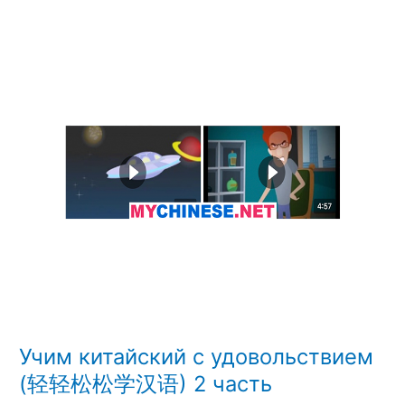
Учим
китайский
с
удовольствием
(轻
轻
松
松
学
汉
语)
2
часть
Учим китайский с удовольствием
(轻轻松松学汉语) 2 часть