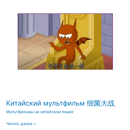
мультфильм
细
菌
大
战
Китайский мультфильм 细菌大战
Мультфильмы на китайском языке
Читать далее »