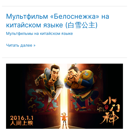
Мультфильм «Белоснежка» на
Мультфильм
«Белоснежка»
китайском языке (白雪公主)
на
Мультфильмы на китайском языке
китайском
языке
Читать далее »
(白
雪
公
主)
小
门
神
|
Маленькие
Дверные
Боги
(2016)