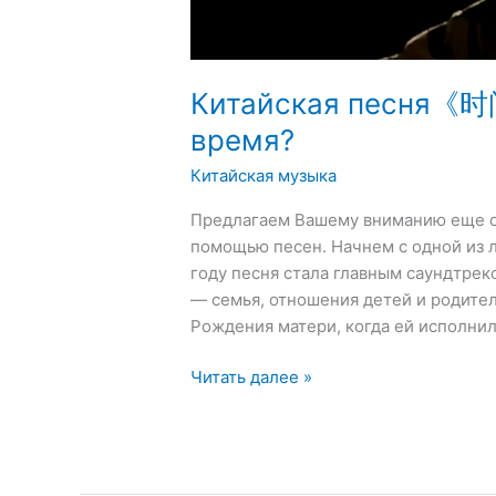
Китайская песня《
время?
Китайская музыка
Предлагаем Вашему вниманию еще од
помощью песен. Начнем с одной и
году песня стала главным саундтре
— семья, отношения детей и родите
Рождения матери, когда ей исполнил
Читать далее »