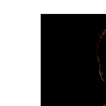
Китайская
песня《时
间
都
去
哪
儿
了》|
Куда
ушло
время?