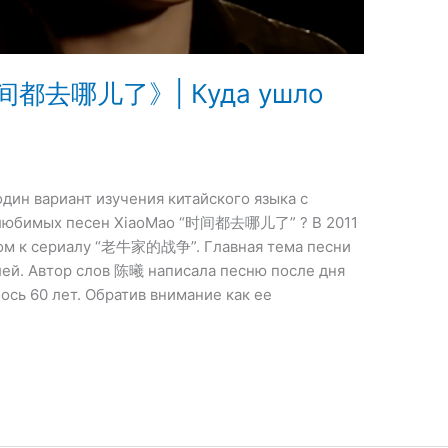
时间都去哪儿了》| Куда ушло
ин вариант изучения китайского языка с
з любимых песен XiaoMao “时间都去哪儿了” ? В 2011
ком к сериалу “老牛家的战争”. Главная тема песни
лей. Автор слов 陈曦 написала песню после дня
ось 60 лет. Обратив внимание как ее