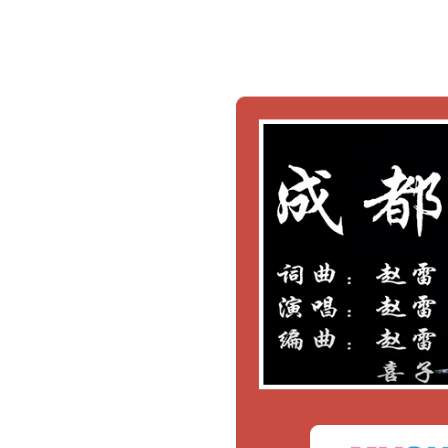
Китайская
песня
Zhao
Lei
—
Chengdu
《成
都
》
趙
雷
（成
都
街
景）