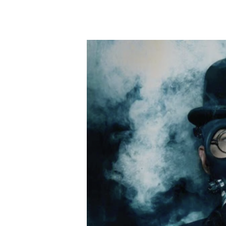
Китайская
песня
《天
气
先
生》|
Mr.
Weather