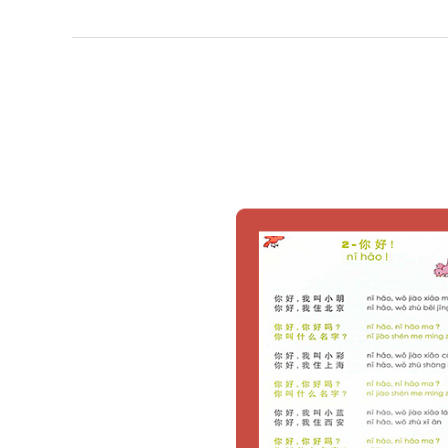
Китайская
песня
«Нихао»