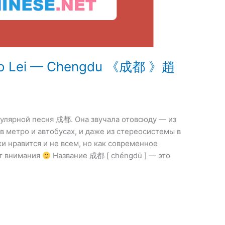
ao Lei — Chengdu 《成都 》趙
опулярной песня 成都. Она звучала отовсюду — из
в метро и автобусах, и даже из стереосистемы в
и нравится и не всем, но как современное
ет внимания
Название 成都 [ chéngdū ] — это