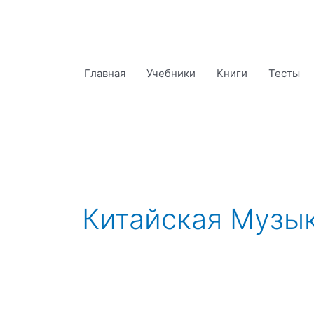
Перейти
к
содержимому
Главная
Учебники
Книги
Тесты
Китайская Музы