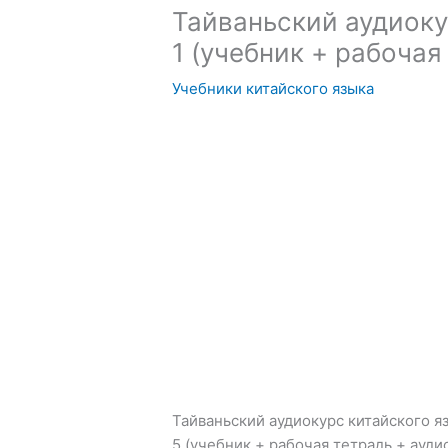
Тайваньский аудиоку
1 (учебник + рабочая
Учебники китайского языка
Тайваньский аудиокурс китайского я
5 (учебник + рабочая тетрадь + ауди