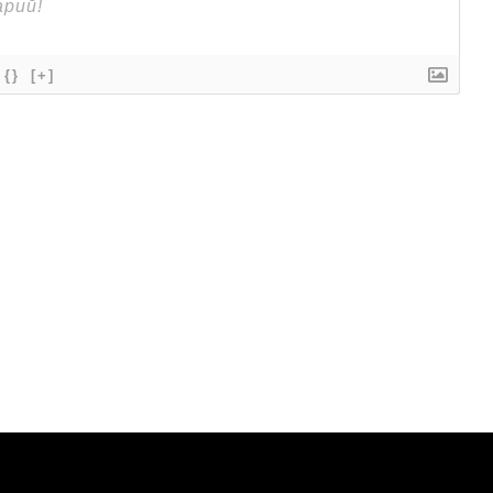
{}
[+]