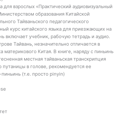
ка для взрослых «Практический аудиовизуальный
 Министерством образования Китайской
льного Тайваньского педагогического
ный курс китайского языка для приезжающих на
ь включает учебник, рабочую тетрадь и аудио.
трове Тайвань, незначительно отличается в
ка материкового Китая. В книге, наряду с пиньинь
тесненная местная тайваньская транскрипция
 путаницы в голове, рекомендуется ее
пиньинь (т.е. просто pinyin)
ese
тет