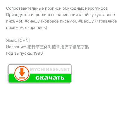
Сопоставительные прописи обиходных иероглифов
Приводятся иероглифы в написании #кайшу (уставное
письмо), #синшу (ходовое письмо), #цаошу («травяное
письмо», скоропись)
Язык: [CHN]
Название: 揩行草三体对照常用汉字钢笔字贴
Год выпуска: 1990