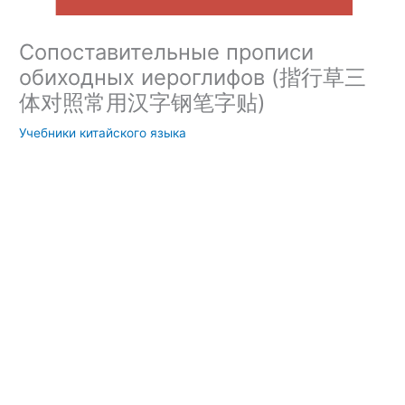
Сопоставительные прописи
обиходных иероглифов (揩行草三
体对照常用汉字钢笔字贴)
Учебники китайского языка