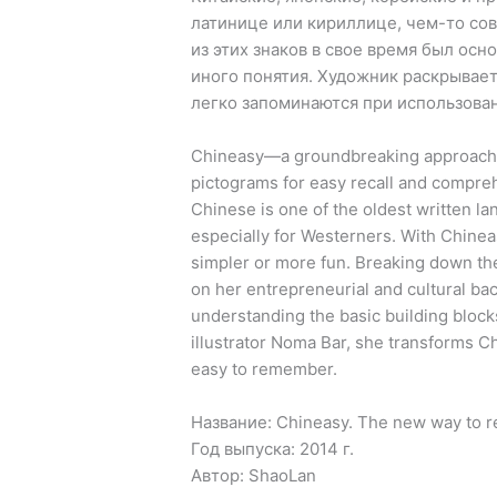
латинице или кириллице, чем-то со
из этих знаков в свое время был ос
иного понятия. Художник раскрывает
легко запоминаются при использован
Chineasy—a groundbreaking approach t
pictograms for easy recall and compre
Chinese is one of the oldest written la
especially for Westerners. With Chine
simpler or more fun. Breaking down th
on her entrepreneurial and cultural ba
understanding the basic building bloc
illustrator Noma Bar, she transforms C
easy to remember.
Название: Chineasy. The new way to r
Год выпуска: 2014 г.
Автор: ShaoLan