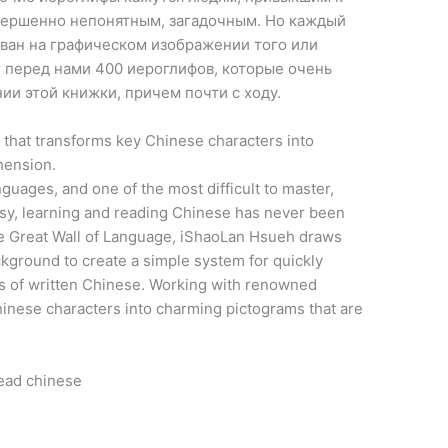
вершенно непонятным, загадочным. Но каждый
нован на графическом изображении того или
 перед нами 400 иероглифов, которые очень
ии этой книжки, причем почти с ходу.
hat transforms key Chinese characters into
hension.
nguages, and one of the most difficult to master,
asy, learning and reading Chinese has never been
e Great Wall of Language, iShaoLan Hsueh draws
ckground to create a simple system for quickly
ks of written Chinese. Working with renowned
hinese characters into charming pictograms that are
ead chinese