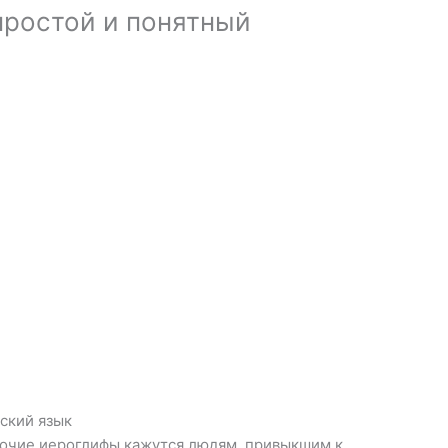
 простой и понятный
йский язык
прочие иероглифы кажутся людям, привыкшим к