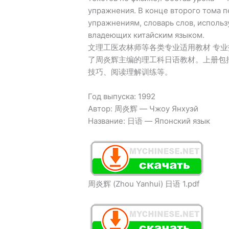
упражнения. В конце второго тома пе
упражнениям, словарь слов, использ
владеющих китайским языком.
文理工医农林师等各类专业适用教材 专业
了周炎辉主编的理工科日语教材。上册包括
技巧、阅读理解训练等。
Год выпуска: 1992
Автор: 周炎辉 — Чжоу Янхуэй
Название: 日语 — Японский язык
周炎辉 (Zhou Yanhui) 日语 1.pdf