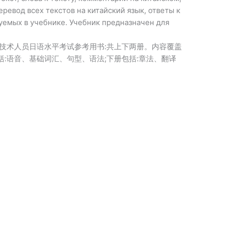
ревод всех текстов на китайский язык, ответы к
уемых в учебнике. Учебник предназначен для
技术人员日语水平考试参考用书:共上下两册。内容覆盖
:语音、基础词汇、句型、语法;下册包括:章法、翻译