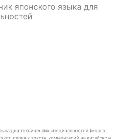
ик японского языка для
льностей
зыка для технических специальностей (много
текст, слова к тексту, комментарий на китайском,