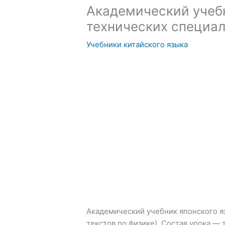
Академический учебн
технических специа
Учебники китайского языка
Академический учебник японского я
текстов по физике). Состав урока — 