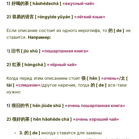
1) 好喝的茶 [ hǎohēdechá ]
«вкусный чай»
2) 容易的语言 [ róngyìde yǔyán ]
«лёгкий язык»
Если описание состоит из одного иероглифа, то
的 [ de ]
не
ставится.
Например:
1
) 旧书 [ jiù shū ]
«пошарпанная книга»
2) 红茶 [ hóngchá ]
«чёрный чай»
Когда перед этим описанием стоит
很 [ hěn ]
«очень»
/太 [
tài ]
«слишком»
/другое наречие, тогда
的 [ de ]
все-таки
нужно:
1) 很旧的书 [ hěn jiùde shū ]
«очень пошарпанная книга»
2) 很好的茶 [ hěn hǎohēde chá ]
«очень хороший чай»
3. 的 [ de ]
иногда ставится для замены