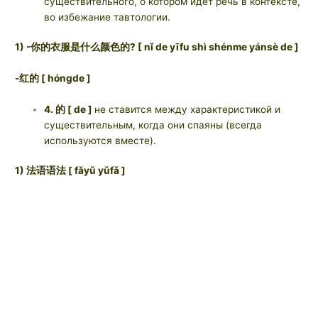
существительного, о котором идёт речь в контексте,
во избежание тавтологии.
1) -你的衣服是什么颜色的? [ nǐ de yīfu shì shénme yánsè de ]
-红的 [ hóngde ]
4. 的 [ de ]
не ставится между характеристикой и
существительным, когда они спаяны (всегда
используются вместе).
1) 法语语法 [ fǎyǔ yǔfǎ ]