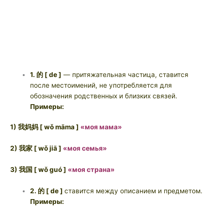
1. 的 [ de ]
— притяжательная частица, ставится
после местоимений, не употребляется для
обозначения родственных и близких связей.
Примеры:
1) 我妈妈 [ wǒ māma ]
«моя мама»
2) 我家 [ wǒ jiā ]
«моя семья»
3) 我国 [ wǒ guó ]
«моя страна»
2. 的 [ de ]
ставится между описанием и предметом.
Примеры: