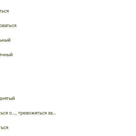
ться
оваться
льный
тичный
днятый
ься о…, тревожиться за…
ться