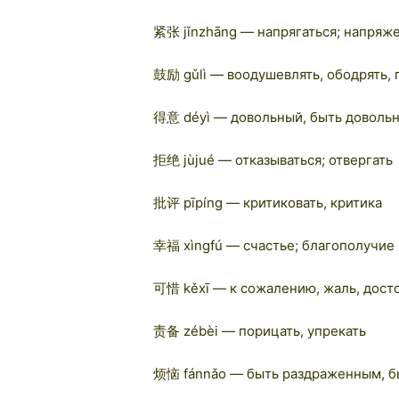
紧张 jǐnzhāng — напрягаться; напряж
鼓励 gǔlì — воодушевлять, ободрять,
得意 déyì — довольный, быть доволь
拒绝 jùjué — отказываться; отвергать
批评 pīpíng — критиковать, критика
幸福 xìngfú — счастье; благополучие
可惜 kěxī — к сожалению, жаль, дос
责备 zébèi — порицать, упрекать
烦恼 fánnǎo — быть раздраженным, б