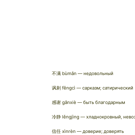
不满 bùmǎn — недовольный
讽刺 fěngcì — сарказм; сатирический
感谢 gǎnxiè — быть благодарным
冷静 lěngjìng — хладнокровный, нев
信任 xìnrèn — доверие; доверять