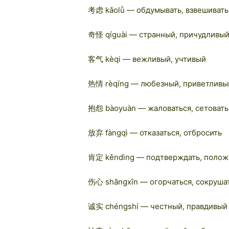
考虑 kǎolǜ — обдумывать, взвешивать
奇怪 qíguài — странный, причудливы
客气 kèqi — вежливый, учтивый
热情 rèqíng — любезный, приветливы
抱怨 bàoyuàn — жаловаться, сетовать
放弃 fàngqì — отказаться, отбросить
肯定 kěndìng — подтверждать, полож
伤心 shāngxīn — огорчаться, сокруша
诚实 chéngshí — честный, правдивый