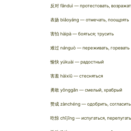
反对 fǎnduì — протестовать, возражат
表扬 biǎoyáng — отмечать, поощрять
害怕 hàipà — бояться; трусить
难过 nánguò — переживать, горевать
愉快 yúkuài — радостный
害羞 hàixiū — стесняться
勇敢 yǒnggǎn — смелый, храбрый
赞成 zànchéng — одобрить, согласить
吃惊 chījīng — испугаться, перепугат