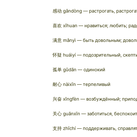
感动 gǎndòng — растрогать, растрога
喜欢 xǐhuan — нравиться; любить; рад
满意 mǎnyì — быть довольным; дово
怀疑 huáiyí — подозрительный, скеп
孤单 gūdān — одинокий
耐心 nàixīn — терпеливый
兴奋 xīngfèn — возбуждённый; припо
关心 guānxīn — заботиться, беспокоит
支持 zhīchí — поддерживать, справля