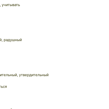
, учитывать
й
й, радушный
ительный, утвердительный
ться