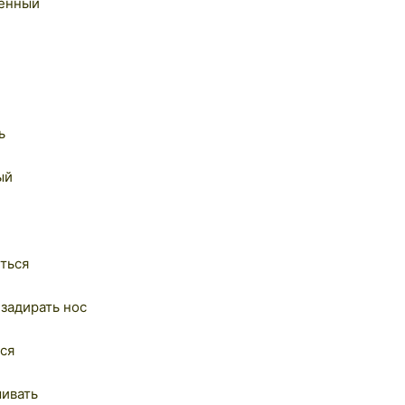
сённый
ь
ый
ться
 задирать нос
ься
ивать