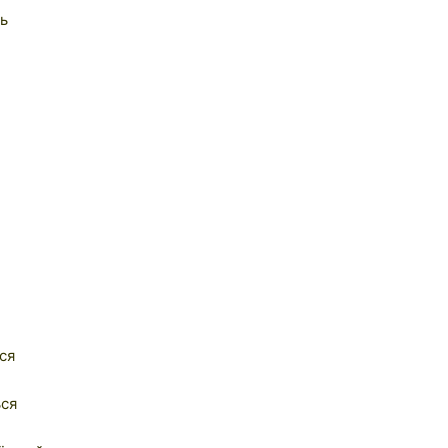
ь
ся
ься