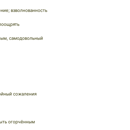
ение; взволнованность
 поощрять
ным, самодовольный
тойный сожаления
ыть огорчённым