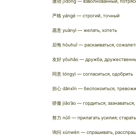
激动 jīdòng — взволнованный, потря
严格 yángé — строгий, точный
愿意 yuànyì — желать, хотеть
后悔 hòuhuǐ — раскаиваться, сожалет
友好 yǒuhǎo — дружба, дружественн
同意 tóngyì — согласиться, одобрить
担心 dānxīn — беспокоиться, тревожи
骄傲 jiāo’ào — гордиться, зазнаваться,
努力 nǔlì — прилагать усилия; старат
询问 xúnwèn — спрашивать, расспраш