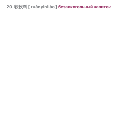
20. 软饮料 [ ruǎnyǐnliào ]
безалкогольный напиток