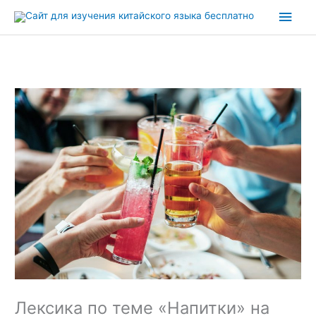
Перейти
Глав
к
содержимому
мен
Лексика по теме «Напитки» на