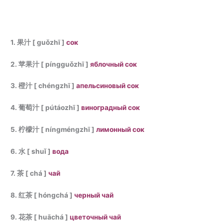
1. 果汁 [ guǒzhī ]
сок
2. 苹果汁 [ píngguǒzhī ]
яблочный сок
3. 橙汁 [ chéngzhī ]
апельсиновый сок
4. 葡萄汁 [ pútáozhī ]
виноградный сок
5. 柠檬汁 [ níngméngzhī ]
лимонный сок
6. 水 [ shuǐ ]
вода
7. 茶 [ chá ]
чай
8. 红茶 [ hóngchá ]
черный чай
9. 花茶 [ huāchá ]
цветочный чай