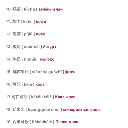
10. 绿茶 [ lǜchá ]
зелёный чай
11. 咖啡 [ kāfēi ]
кофе
12. 啤酒 [ píjiǔ ]
пиво
13. 酸奶 [ suānnǎi ]
йогурт
14. 牛奶 [ niúnǎi ]
молоко
15. 鲜榨果汁 [ xiānzhà guǒzhī ]
фреш
16. 可乐 [ kělè ]
кола
17. 可口可乐 [ kěkǒu kělè ]
Кока-кола
18. 矿泉水 [ kuàngquán shuǐ ]
минеральная вода
19. 百事可乐 [ bǎishìkělè ]
Пепси-кола