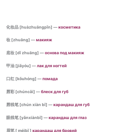
化妆品 [huàzhuāngpǐn] —
косметика
妆 [zhuāng] —
макияж
底妆 [dǐ zhuāng] —
основа под макияж
甲油 [jiǎyóu] —
лак для ногтей
口红 [kǒuhóng] —
помада
唇彩 [chúncǎi] —
блеск для губ
唇线笔 [chún xiàn bǐ] —
карандаш для губ
眼线笔 [yǎnxiànbǐ] —
карандаш для глаз
眉笔 [ méibǐ ]
карандаш для бровей