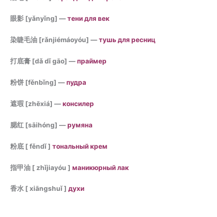
眼影 [yǎnyǐng] —
тени для век
染睫毛油 [rǎnjiémáoyóu] —
тушь для ресниц
打底膏 [dǎ dǐ gāo] —
праймер
粉饼 [fěnbǐng] —
пудра
遮瑕 [zhēxiá] —
консилер
腮红
[sāihóng] —
румяна
粉底 [ fěndǐ ]
тональный крем
指甲油 [ zhǐjiayóu ]
маникюрный лак
香水 [ xiāngshuǐ ]
духи