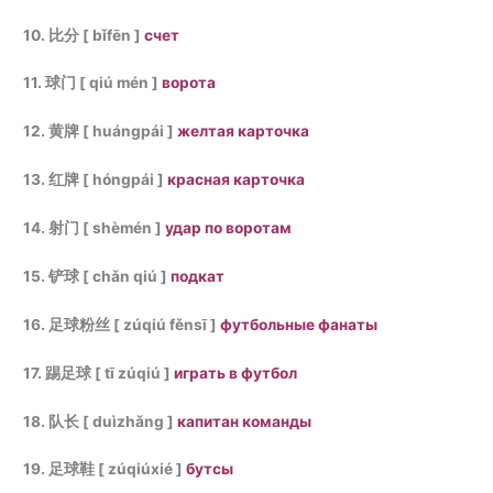
10. 比分 [ bǐfēn ]
счет
11. 球门 [ qiú mén ]
ворота
12. 黄牌 [ huángpái ]
желтая карточка
13. 红牌 [ hóngpái ]
красная карточка
14. 射门 [ shèmén ]
удар по воротам
15. 铲球 [ chǎn qiú ]
подкат
16. 足球粉丝 [ zúqiú fěnsī ]
футбольные фанаты
17. 踢足球 [ tī zúqiú ]
играть в футбол
18. 队长 [ duìzhǎng ]
капитан команды
19. 足球鞋 [ zúqiúxié ]
бутсы