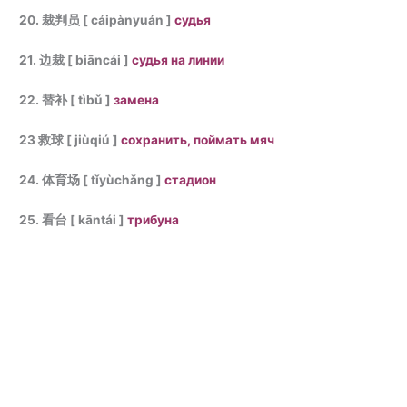
20. 裁判员 [ cáipànyuán ]
судья
21. 边裁 [ biāncái ]
судья на линии
22. 替补 [ tìbǔ ]
замена
23 救球 [ jiùqiú ]
сохранить, поймать мяч
24. 体育场 [ tǐyùchǎng ]
стадион
25. 看台 [ kāntái ]
трибуна