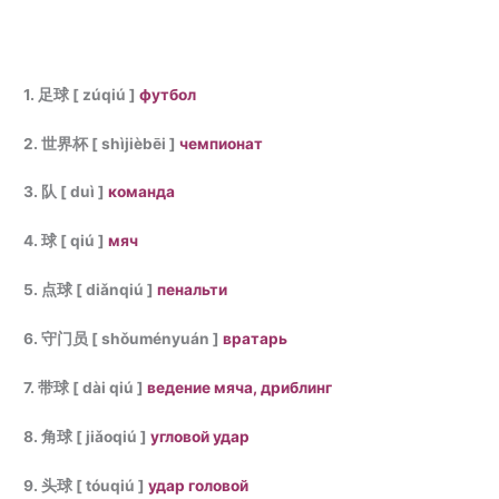
1. 足球 [ zúqiú ]
футбол
2. 世界杯 [ shìjièbēi ]
чемпионат
3. 队 [ duì ]
команда
4. 球 [ qiú ]
мяч
5. 点球 [ diǎnqiú ]
пенальти
6. 守门员 [ shǒuményuán ]
вратарь
7. 带球 [ dài qiú ]
ведение мяча, дриблинг
8. 角球 [ jiǎoqiú ]
угловой удар
9. 头球 [ tóuqiú ]
удар головой