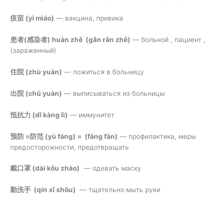
疫苗 (
yì miáo)
—
вакцина, привика
患者(感染者)
huàn zhě (gǎn rǎn zhě)
—
больной , пациент ,
(зараженный)
住院 (
zhù yuàn)
— ложиться в больницу
出院 (
chū yuàn)
—
выписываться из больницы
抵抗力 (
dǐ kàng lì)
— иммунитет
预防 =防范 (
yù fáng) = (fáng fàn)
— профилактика, меры
предосторожности, предотвращать
戴口罩 (
dài kǒu zhào)
— одевать маску
勤洗手 (
qín xǐ shǒu)
— тщательно мыть руки