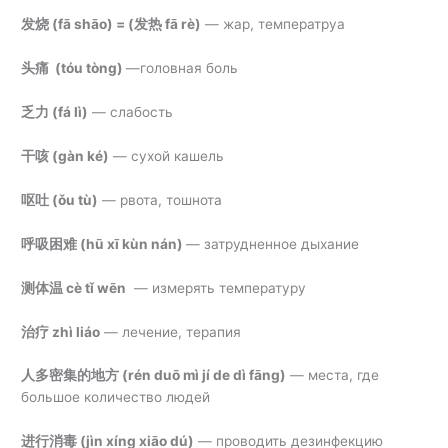
发烧 (
fā shāo) = (发热 fā rè)
— жар, температруа
头痛 (
tóu tòng)
—
головная боль
乏力 (
fá lì)
—
слабость
干咳 (
gàn ké)
— сухой
кашель
呕吐 (
ǒu tù)
— рвота, тошнота
呼吸困难 (
hū xī kùn nán)
—
затрудненное дыхание
测体温
cè tǐ wēn
— измерять температуру
治疗
zhì liáo
— лечение, терапия
人多密集的地方 (
rén duō mì jí de dì fāng)
—
места, где
большое количество людей
进行消毒 (
jìn xíng xiāo dú)
—
проводить дезинфекцию