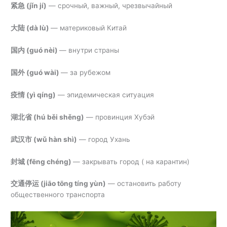
紧急 (
jǐn jí)
— срочный, важный, чрезвычайный
大陆 (
dà lù)
—
материковый Китай
国内 (
guó nèi)
—
внутри страны
国外 (
guó wài)
—
за рубежом
疫情
(yì qíng)
—
эпидемическая ситуация
湖北省 (
hú běi shěng)
—
провинция Хубэй
武汉市 (
wǔ hàn shì)
—
город Ухань
封城 (
fēng chéng)
—
закрывать город ( на карантин)
交通停运 (
jiāo tōng tíng yùn)
—
остановить работу
общественного транспорта