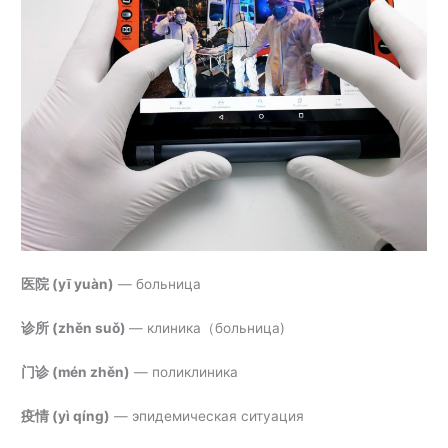
医院 (
yī yuàn)
— больница
诊所 (
zhěn suǒ)
—
клиника（больница)
门诊 (
mén zhěn)
— поликлиника
疫情 (
yì qíng)
— эпидемическая ситуация