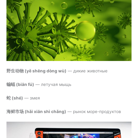
野生动物 (
yě shēng dòng wù)
— дикие животные
蝙蝠 (
biān fú)
— летучая мыщь
蛇
(shé)
— змея
海鲜市场 (
hǎi xiān shì chǎng)
— рынок море-продуктов