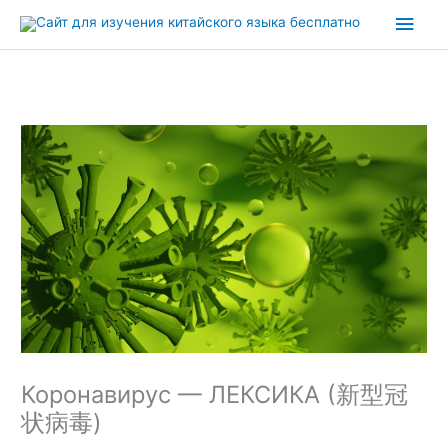
Перейти
Глав
к
содержимому
мен
Коронавирус — ЛЕКСИКА (新型冠
状病毒)