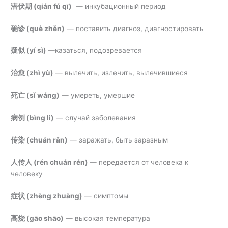
潜伏期 (
qián fú qī)
— инкубационный период
确诊 (
què zhěn)
— поставить диагноз, диагностировать
疑似 (
yí sì)
—
казаться, подозревается
治愈 (
zhì yù)
— вылечить, излечить, вылечившиеся
死亡 (
sǐ wáng)
— умереть, умершие
病例
(bìng lì)
— случай заболевания
传染 (
chuán rǎn)
— заражать, быть заразным
人传人 (
rén chuán rén)
—
передается от человека к
человеку
症状 (
zhèng zhuàng)
— симптомы
高烧
(gāo shāo)
— высокая температура