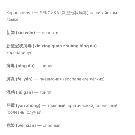
Коронавирус — ЛЕКСИКА (新型冠状病毒) на китайском
языке
新闻 (
xīn wén)
— новости
新型冠状病毒 (
xīn xíng guàn zhuàng bìng dú)
—
коронавирус
病毒
(bìng dú)
— вирус
肺炎 (
fèi yán)
—
пневмония (воспаление легких)
流感 (
liú gǎn)
— грипп
严重 (
yán zhòng)
—
тяжелый, критический, серьезный
(болезнь, случай)
危险 (
wēi xiǎn)
— опасный