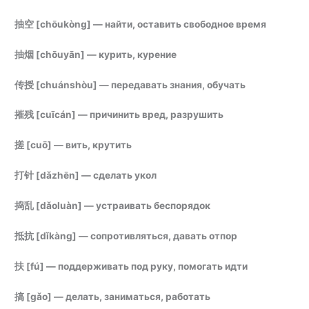
抽空 [chōukòng] — найти, оставить свободное время
抽烟 [chōuyān] — курить, курение
传授 [chuánshòu] — передавать знания, обучать
摧残 [cuīcán] — причинить вред, разрушить
搓 [cuō] — вить, крутить
打针 [dǎzhēn] — сделать укол
捣乱 [dǎoluàn] — устраивать беспорядок
抵抗 [dǐkàng] — сопротивляться, давать отпор
扶 [fú] — поддерживать под руку, помогать идти
搞 [gǎo] — делать, заниматься, работать