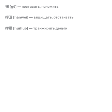
搁 [gē] — поставить, положить
捍卫 [hànwèi] — защищать, отстаивать
挥霍
[huīhuò] — транжирить деньги