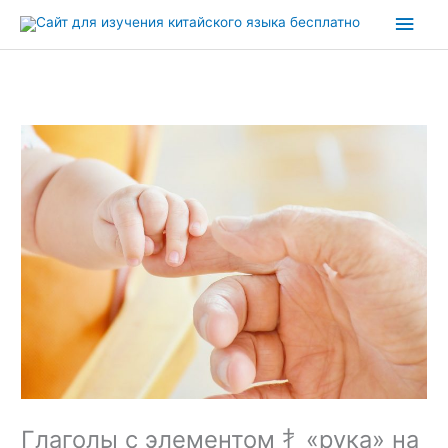
Перейти
Глав
к
содержимому
мен
Глаголы с элементом 扌«рука» на