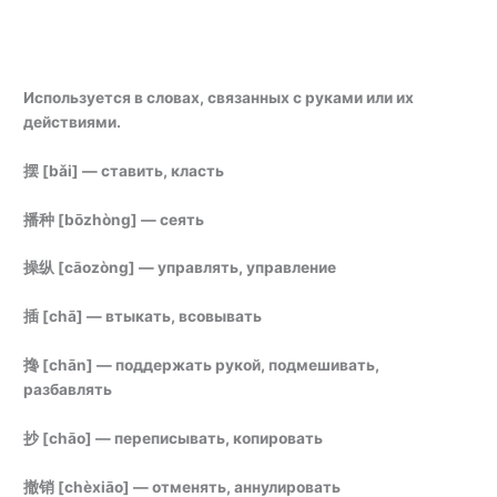
Используется в словах, связанных с руками или их
действиями.
摆 [bǎi] — ставить, класть
播种 [bōzhòng] — сеять
操纵 [cāozòng] — управлять, управление
插 [chā] — втыкать, всовывать
搀 [chān] — поддержать рукой, подмешивать,
разбавлять
抄 [chāo] — переписывать, копировать
撤销 [chèxiāo] — отменять, аннулировать