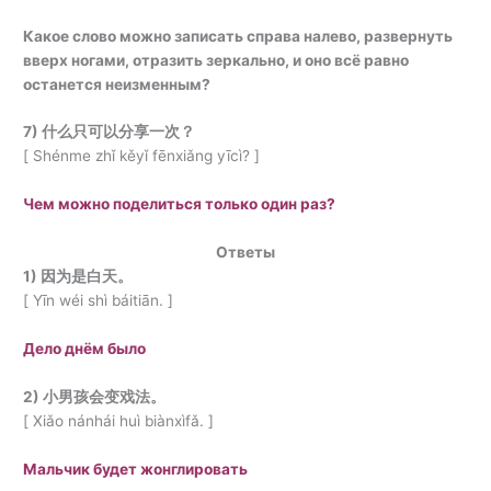
Какое слово можно записать справа налево, развернуть
вверх ногами, отразить зеркально, и оно всё равно
останется неизменным?
7) 什么只可以分享一次？
[ Shénme zhǐ kěyǐ fēnxiǎng yīcì? ]
Чем можно поделиться только один раз?
Ответы
1) 因为是白天。
[ Yīn wéi shì báitiān. ]
Дело днём было
2) 小男孩会变戏法。
[ Xiǎo nánhái huì biànxìfǎ. ]
Мальчик будет жонглировать