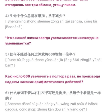
отгадаешь все три обмана, угощу пивом.
4) 生命中什么总是在增加，从不减少？
[ Shēngmìng zhòng shénme zǒng shì zài zēngjiā, cóng bù
jiǎnshǎo? ]
Что в нашей жизни всегда увеличивается и никогда не
уменьшается?
5) 如何不经过任何运算就将666增加一倍半？
[ Rúhé bù jīngguò rènhé yùnsuàn jiù jiāng 666 zēngjiā yī bèi
bàn? ]
Как число 666 увеличить в полтора раза, не производя
над ним никаких арифметических действий?
6) 什么单词不管从右往左书写还是倒挂、从镜子中看都是一样
的？
[ Shénme dāncí bùguǎn cóng yòu wǎng zuǒ shūxiě háishì
dàoguà, cóng jìngzi zhòng kàn dōu shì yīyàng de? ]