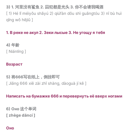
3) 1. 河里没有鲨鱼 2. 囚犯都是光头 3. 你不会请我喝酒
[ 1) Hé lǐ méiyǒu shāyú 2) qiúfàn dōu shì guāngtóu 3) nǐ bù huì
qǐng wǒ hējiǔ ]
1. В реке не акул 2. Зеки лысые 3. Не угощу я тебя
4) 年龄
[ Niánlíng ]
Возраст
5) 将666写在纸上，倒挂即可
[ Jiāng 666 xiě zài zhǐ shàng, dàoguà jí kě ]
Написать на бумажке 666 и перевернуть её вверх ногами
6) Оно 这个单词
[ zhège dāncí ]
Оно