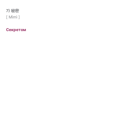
7) 秘密
[ Mìmì ]
Секретом