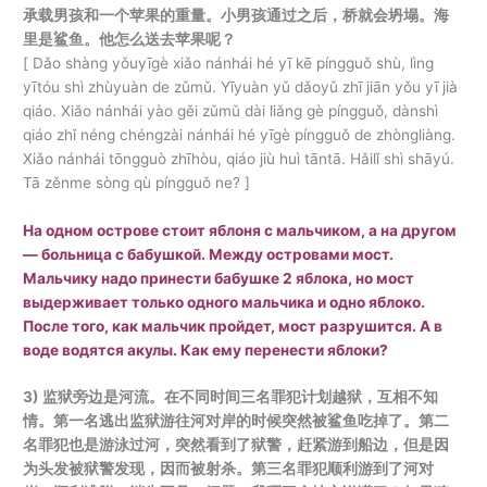
承载男孩和一个苹果的重量。小男孩通过之后，桥就会坍塌。海
里是鲨鱼。他怎么送去苹果呢？
[ Dǎo shàng yǒuyīgè xiǎo nánhái hé yī kē píngguǒ shù, lìng
yītóu shì zhùyuàn de zǔmǔ. Yīyuàn yǔ dǎoyǔ zhī jiān yǒu yī jià
qiáo. Xiǎo nánhái yào gěi zǔmǔ dài liǎng gè píngguǒ, dànshì
qiáo zhǐ néng chéngzài nánhái hé yīgè píngguǒ de zhòngliàng.
Xiǎo nánhái tōngguò zhīhòu, qiáo jiù huì tāntā. Hǎilǐ shì shāyú.
Tā zěnme sòng qù píngguǒ ne? ]
На одном острове стоит яблоня с мальчиком, а на другом
— больница с бабушкой. Между островами мост.
Мальчику надо принести бабушке 2 яблока, но мост
выдерживает только одного мальчика и одно яблоко.
После того, как мальчик пройдет, мост разрушится. А в
воде водятся акулы. Как ему перенести яблоки?
3) 监狱旁边是河流。在不同时间三名罪犯计划越狱，互相不知
情。第一名逃出监狱游往河对岸的时候突然被鲨鱼吃掉了。第二
名罪犯也是游泳过河，突然看到了狱警，赶紧游到船边，但是因
为头发被狱警发现，因而被射杀。第三名罪犯顺利游到了河对