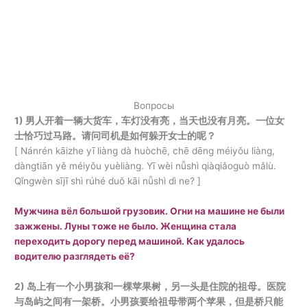
Вопросы
1) 男人开着一辆大货车，车灯没有亮，当天也没有月亮。一位女
士恰巧过马路。请问司机是如何躲开女士的呢？
[ Nánrén kāizhe yī liàng dà huòchē, chē dēng méiyǒu liàng,
dàngtiān yě méiyǒu yuèliàng. Yī wèi nǚshì qiàqiǎoguò mǎlù.
Qǐngwèn sījī shì rúhé duǒ kāi nǚshì dì ne? ]
Мужчина вёл большой грузовик. Огни на машине не были
зажжены. Луны тоже не было. Женщина стала
переходить дорогу перед машиной. Как удалось
водителю разглядеть её?
2) 岛上有一个小男孩和一棵苹果树，另一头是住院的祖母。医院
与岛屿之间有一架桥。小男孩要给祖母带两个苹果，但是桥只能