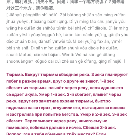
岸，顺利逃脱，消失不见。问题：我哪三个地方说谎了？如果猜
对这三个地方，请你喝酒。
[ Jiānyù pángbiān shì héliú. Zài bùtóng shíjiān sān míng zuìfàn
jìhuà yuèyù, hùxiāng bùzhī qíng. Dì yī míng táo chū jiānyù yóu
wǎng hé duì’àn de shíhòu túrán bèi shāyú chī diàole. Dì èr míng
zuìfàn yěshì yóuyǒngguò hé, túrán kàn dàole yùjǐng, gǎnjǐn yóu
dào chuán biān, dànshì yīnwèi tóufǎ bèi yùjǐng fāxiàn, yīn’ér
bèi shè shā. Dì sān míng zuìfàn shùnlì yóu dàole hé duì’àn,
shùnlì táotuō, xiāoshī bùjiàn. Wèntí: Wǒ nǎ sān gè dìfāng
shuōhuǎngle? Rúguǒ cāi duì zhè sān gè dìfāng, qǐng nǐ hējiǔ. ]
Тюрьма. Вокруг тюрьмы обводная река. 3 зека планируют
побег в разное время, друг о друге не знают. 1-й зек
сбегает из тюрьмы, плывёт через реку, неожиданно его
съедает акула. Умер 1-й зек. 2-й сбегает, плывёт через
реку, вдруг его заметила охрана тюрьмы, быстро
подплыла на катерах, оглушили его, вытащили за волосы
и застрелила при попытке бегства. Умер и 2-й зек. 3-й зек
сбегает. Переплывает через реку, ничего ему не
помешало, побежал дальше и исчез. Сбежал 3-й зек.
Вопрос: где я тебя обманул в трёх местах? Если